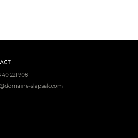
ACT
 40 221 908
o@domaine-slapsak.com