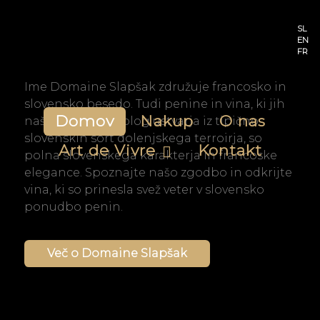
SL
EN
FR
Ime Domaine Slapšak združuje francosko in
slovensko besedo. Tudi penine in vina, ki jih
Domov
Nakup
O nas
naš francoski enolog ustvarja iz tipično
slovenskih sort dolenjskega terroirja, so
Art de Vivre
Kontakt
polna slovenskega karakterja in francoske
elegance. Spoznajte našo zgodbo in odkrijte
vina, ki so prinesla svež veter v slovensko
ponudbo penin.
Več o Domaine Slapšak