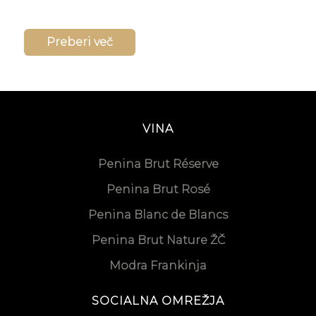
Preberi več
VINA
Penina Brut Réserve
Penina Brut Rosé
Penina Blanc de Blancs
Penina Brut Nature ŽČ
Modra Frankinja
SOCIALNA OMREŽJA