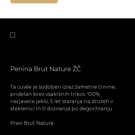
Penina Brut Nature ŽČ
Ta cuvée je sodoben izraz žametne črnine,
pridelan brez vsakršnih trikov. 100%
nerjaveče jeklo, 5 let staranja na drožeh v
steklenici in 0 doziranja po degoržiranju.
Pravi Brut Nature.