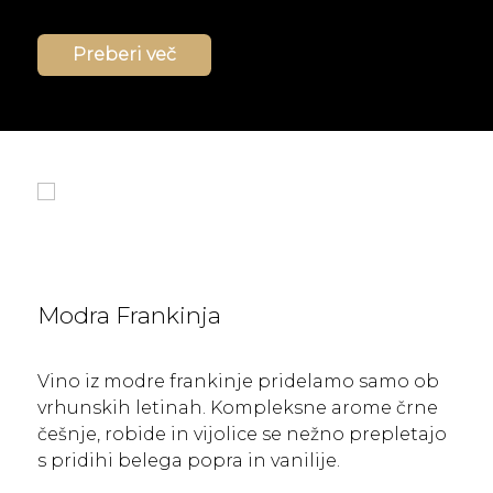
Preberi več
Modra Frankinja
Vino iz modre frankinje pridelamo samo ob
vrhunskih letinah. Kompleksne arome črne
češnje, robide in vijolice se nežno prepletajo
s pridihi belega popra in vanilije.