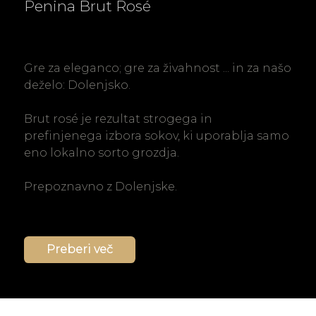
Penina Brut Rosé
Gre za eleganco; gre za živahnost ... in za našo
deželo: Dolenjsko.
Brut rosé je rezultat strogega in
prefinjenega izbora sokov, ki uporablja samo
eno lokalno sorto grozdja.
Prepoznavno z Dolenjske.
Preberi več