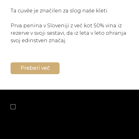
Ta cuvée je značilen za slog naše kleti.
Prva penina v Sloveniji z več kot 50% vina iz
rezerve v svoji sestavi, da iz leta v leto ohranja
svoj edinstven značaj.
Preberi več