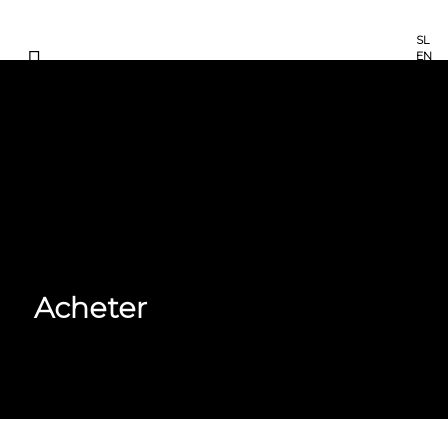
SL
EN
FR
Acheter