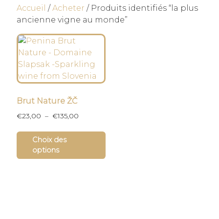
Accueil
/
Acheter
/ Produits identifiés “la plus
ancienne vigne au monde”
Brut Nature ŽČ
Plage
€
23,00
–
€
135,00
de
Ce
prix :
Choix des
produit
€23,00
options
a
à
plusieurs
€135,00
variations.
Les
options
peuvent