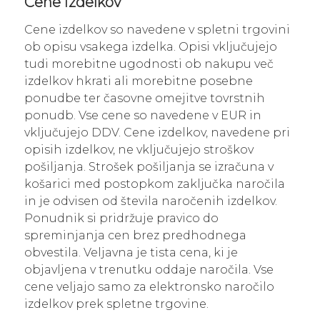
Cene izdelkov
Cene izdelkov so navedene v spletni trgovini
ob opisu vsakega izdelka. Opisi vključujejo
tudi morebitne ugodnosti ob nakupu več
izdelkov hkrati ali morebitne posebne
ponudbe ter časovne omejitve tovrstnih
ponudb. Vse cene so navedene v EUR in
vključujejo DDV. Cene izdelkov, navedene pri
opisih izdelkov, ne vključujejo stroškov
pošiljanja. Strošek pošiljanja se izračuna v
košarici med postopkom zaključka naročila
in je odvisen od števila naročenih izdelkov.
Ponudnik si pridržuje pravico do
spreminjanja cen brez predhodnega
obvestila. Veljavna je tista cena, ki je
objavljena v trenutku oddaje naročila. Vse
cene veljajo samo za elektronsko naročilo
izdelkov prek spletne trgovine.