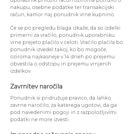
uporabnik priložiti račun oziroma potrdilo o
nakupu, osebne podatke ter transakcijski
račun, kamor naj ponudnik vrne kupnino.
Če se po pregledu blaga izkaže, da so izdelki
primerni za vračilo, ponudnik uporabniku
vrne prejeto plačilo v celoti. Vračilo plačila bo
ponudnik izvedel takoj, ko bo mogoče,
oziroma najkasneje v 14 dneh po prejemu
obvestila o odstopu in prejemu vrnjenih
izdelkov.
Zavrnitev naročila
Ponudnik si pridružuje pravico, da lahko
zavrne naročilo, za katerega ugotovi, da ga
pod navedenimi pogoji in z razpoložljivimi
podatki ne more izvesti.