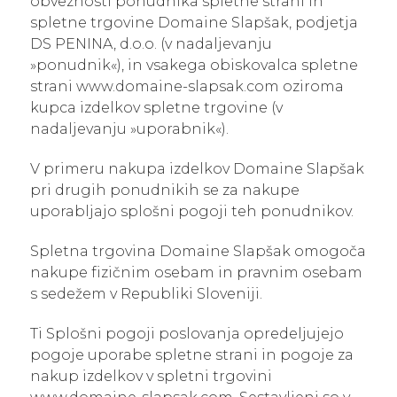
obveznosti ponudnika spletne strani in
spletne trgovine Domaine Slapšak, podjetja
DS PENINA, d.o.o. (v nadaljevanju
»ponudnik«), in vsakega obiskovalca spletne
strani www.domaine-slapsak.com oziroma
kupca izdelkov spletne trgovine (v
nadaljevanju »uporabnik«).
V primeru nakupa izdelkov Domaine Slapšak
pri drugih ponudnikih se za nakupe
uporabljajo splošni pogoji teh ponudnikov.
Spletna trgovina Domaine Slapšak omogoča
nakupe fizičnim osebam in pravnim osebam
s sedežem v Republiki Sloveniji.
Ti Splošni pogoji poslovanja opredeljujejo
pogoje uporabe spletne strani in pogoje za
nakup izdelkov v spletni trgovini