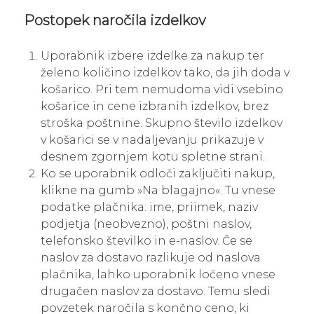
Postopek naročila izdelkov
Uporabnik izbere izdelke za nakup ter
želeno količino izdelkov tako, da jih doda v
košarico. Pri tem nemudoma vidi vsebino
košarice in cene izbranih izdelkov, brez
stroška poštnine. Skupno število izdelkov
v košarici se v nadaljevanju prikazuje v
desnem zgornjem kotu spletne strani.
Ko se uporabnik odloči zaključiti nakup,
klikne na gumb »Na blagajno«. Tu vnese
podatke plačnika: ime, priimek, naziv
podjetja (neobvezno), poštni naslov,
telefonsko številko in e-naslov. Če se
naslov za dostavo razlikuje od naslova
plačnika, lahko uporabnik ločeno vnese
drugačen naslov za dostavo. Temu sledi
povzetek naročila s končno ceno, ki