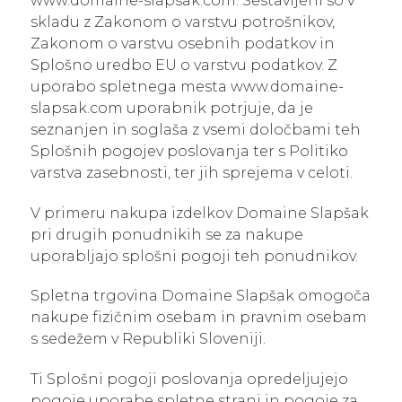
www.domaine-slapsak.com. Sestavljeni so v
skladu z Zakonom o varstvu potrošnikov,
Zakonom o varstvu osebnih podatkov in
Splošno uredbo EU o varstvu podatkov. Z
uporabo spletnega mesta www.domaine-
slapsak.com uporabnik potrjuje, da je
seznanjen in soglaša z vsemi določbami teh
Splošnih pogojev poslovanja ter s Politiko
varstva zasebnosti, ter jih sprejema v celoti.
V primeru nakupa izdelkov Domaine Slapšak
pri drugih ponudnikih se za nakupe
uporabljajo splošni pogoji teh ponudnikov.
Spletna trgovina Domaine Slapšak omogoča
nakupe fizičnim osebam in pravnim osebam
s sedežem v Republiki Sloveniji.
Ti Splošni pogoji poslovanja opredeljujejo
pogoje uporabe spletne strani in pogoje za