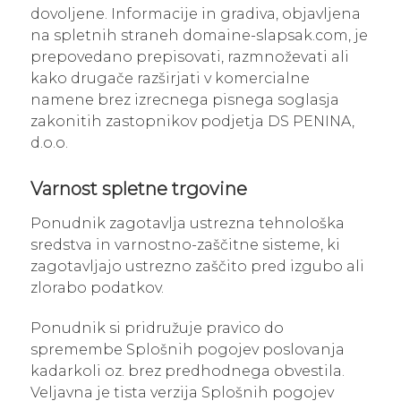
dovoljene. Informacije in gradiva, objavljena
na spletnih straneh domaine-slapsak.com, je
prepovedano prepisovati, razmnoževati ali
kako drugače razširjati v komercialne
namene brez izrecnega pisnega soglasja
zakonitih zastopnikov podjetja DS PENINA,
d.o.o.
Varnost spletne trgovine
Ponudnik zagotavlja ustrezna tehnološka
sredstva in varnostno-zaščitne sisteme, ki
zagotavljajo ustrezno zaščito pred izgubo ali
zlorabo podatkov.
Ponudnik si pridružuje pravico do
spremembe Splošnih pogojev poslovanja
kadarkoli oz. brez predhodnega obvestila.
Veljavna je tista verzija Splošnih pogojev