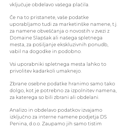
vključuje obdelavo vašega plačila.
Če na to pristanete, vaše podatke
uporabljamo tudi za marketinške namene, t.j.
za namene obveščanja o novostih v zvezi z
Domaine Slapšak ali našega spletnega
mesta, za pošiljanje ekskluzivnih ponudb,
vabil na dogodke in podobno.
Vsi uporabniki spletnega mesta lahko to
privolitev kadarkoli umaknejo.
Zbrane osebne podatke hranimo samo tako
dolgo, kot je potrebno za izpolnitev namena,
za katerega so bili zbrani ali obdelani.
Analizo in obdelavo podatkov izvajamo
izključno za interne namene podjetja DS
Penina, d.o.o. Zaupamo jih samo tistim