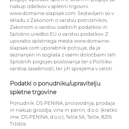
nakup izdelkov v spletni trgovini
www.domaine-slapsak.com. Sestavljeni so v
skladu z Zakonom o varstvu potrošnikov,
Zakonom o varstvu osebnih podatkov in
Splošno uredbo EU o varstvu podatkov. Z
uporabo spletnega mesta www.domaine-
slapsak.com uporabnik potrjuje, da je
seznanjen in soglaša z vsemi določbami teh
Splošnih pogojev poslovanja ter s Politiko
varstva zasebnosti, ter jih sprejema v celoti.
Podatki o ponudniku/upravitelju
spletne trgovine
Ponudnik: DS PENINA, proizvodnja, prodaja
in nakup grozdja, vina in penin, d.o.o. (kratko
ime: DS PENINA, d.o.o.), Telče 5A, Telče, 8295
Tržišče.