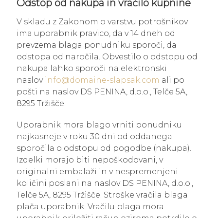
Odstop od nakupa in vračilo kupnine
V skladu z Zakonom o varstvu potrošnikov
ima uporabnik pravico, da v 14 dneh od
prevzema blaga ponudniku sporoči, da
odstopa od naročila. Obvestilo o odstopu od
nakupa lahko sporoči na elektronski
naslov
info@domaine-slapsak.com
ali po
pošti na naslov DS PENINA, d.o.o., Telče 5A,
8295 Tržišče.
Uporabnik mora blago vrniti ponudniku
najkasneje v roku 30 dni od oddanega
sporočila o odstopu od pogodbe (nakupa).
Izdelki morajo biti nepoškodovani, v
originalni embalaži in v nespremenjeni
količini poslani na naslov DS PENINA, d.o.o.,
Telče 5A, 8295 Tržišče. Stroške vračila blaga
plača uporabnik. Vračilu blaga mora