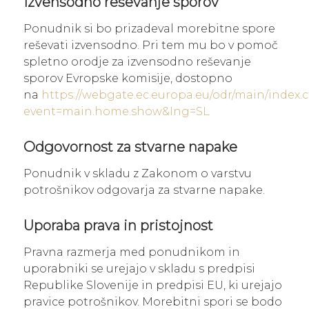
Izvensodno reševanje sporov
Ponudnik si bo prizadeval morebitne spore
reševati izvensodno. Pri tem mu bo v pomoč
spletno orodje za izvensodno reševanje
sporov Evropske komisije, dostopno
na
https://webgate.ec.europa.eu/odr/main/index.
event=main.home.show&Ing=SL
Odgovornost za stvarne napake
Ponudnik v skladu z Zakonom o varstvu
potrošnikov odgovarja za stvarne napake.
Uporaba prava in pristojnost
Pravna razmerja med ponudnikom in
uporabniki se urejajo v skladu s predpisi
Republike Slovenije in predpisi EU, ki urejajo
pravice potrošnikov. Morebitni spori se bodo