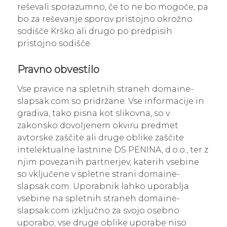
reševali sporazumno, če to ne bo mogoče, pa
bo za reševanje sporov pristojno okrožno
sodišče Krško ali drugo po predpisih
pristojno sodišče.
Pravno obvestilo
Vse pravice na spletnih straneh domaine-
slapsak.com so pridržane. Vse informacije in
gradiva, tako pisna kot slikovna, so v
zakonsko dovoljenem okviru predmet
avtorske zaščite ali druge oblike zaščite
intelektualne lastnine DS PENINA, d.o.o., ter z
njim povezanih partnerjev, katerih vsebine
so vključene v spletne strani domaine-
slapsak.com. Uporabnik lahko uporablja
vsebine na spletnih straneh domaine-
slapsak.com izključno za svojo osebno
uporabo; vse druge oblike uporabe niso