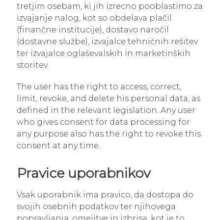
tretjim osebam, ki jih izrecno pooblastimo za
izvajanje nalog, kot so obdelava plačil
(finančne institucije), dostavo naročil
(dostavne službe), izvajalce tehničnih rešitev
ter izvajalce oglaševalskih in marketinških
storitev.
The user has the right to access, correct,
limit, revoke, and delete his personal data, as
defined in the relevant legislation. Any user
who gives consent for data processing for
any purpose also has the right to revoke this
consent at any time.
Pravice uporabnikov
Vsak uporabnik ima pravico, da dostopa do
svojih osebnih podatkov ter njihovega
popravljanja, omejitve in izbrisa, kot je to