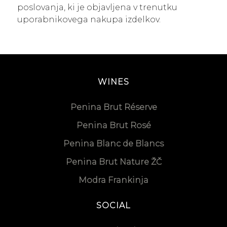
poslovanja, ki je objavljena v trenutku
uporabnikovega nakupa izdelkov.
WINES
Penina Brut Réserve
Penina Brut Rosé
Penina Blanc de Blancs
Penina Brut Nature ŽČ
Modra Frankinja
SOCIAL